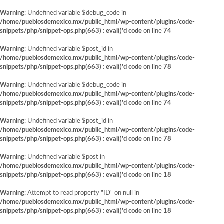
Warning
: Undefined variable $debug_code in
/home/pueblosdemexico.mx/public_html/wp-content/plugins/code-
snippets/php/snippet-ops.php(663) : eval()'d code
on line
74
Warning
: Undefined variable $post_id in
/home/pueblosdemexico.mx/public_html/wp-content/plugins/code-
snippets/php/snippet-ops.php(663) : eval()'d code
on line
78
Warning
: Undefined variable $debug_code in
/home/pueblosdemexico.mx/public_html/wp-content/plugins/code-
snippets/php/snippet-ops.php(663) : eval()'d code
on line
74
Warning
: Undefined variable $post_id in
/home/pueblosdemexico.mx/public_html/wp-content/plugins/code-
snippets/php/snippet-ops.php(663) : eval()'d code
on line
78
Warning
: Undefined variable $post in
/home/pueblosdemexico.mx/public_html/wp-content/plugins/code-
snippets/php/snippet-ops.php(663) : eval()'d code
on line
18
Warning
: Attempt to read property "ID" on null in
/home/pueblosdemexico.mx/public_html/wp-content/plugins/code-
snippets/php/snippet-ops.php(663) : eval()'d code
on line
18
Saltar