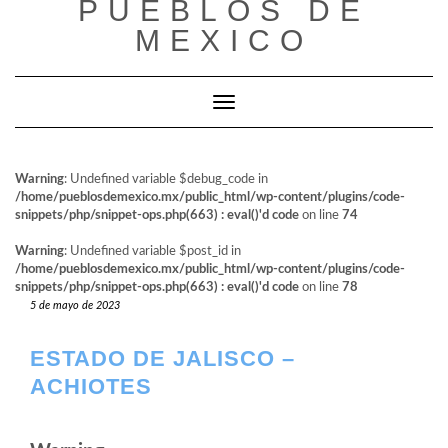
PUEBLOS DE
al
contenido
MEXICO
Cambiar modo de navegación
Warning
: Undefined variable $debug_code in
/home/pueblosdemexico.mx/public_html/wp-content/plugins/code-
snippets/php/snippet-ops.php(663) : eval()'d code
on line
74
Warning
: Undefined variable $post_id in
/home/pueblosdemexico.mx/public_html/wp-content/plugins/code-
snippets/php/snippet-ops.php(663) : eval()'d code
on line
78
5 de mayo de 2023
ESTADO DE JALISCO –
ACHIOTES