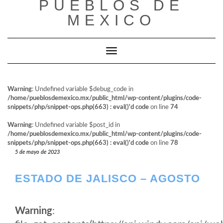
PUEBLOS DE
al
contenido
MEXICO
Cambiar modo de navegación
Warning
: Undefined variable $debug_code in
/home/pueblosdemexico.mx/public_html/wp-content/plugins/code-
snippets/php/snippet-ops.php(663) : eval()'d code
on line
74
Warning
: Undefined variable $post_id in
/home/pueblosdemexico.mx/public_html/wp-content/plugins/code-
snippets/php/snippet-ops.php(663) : eval()'d code
on line
78
5 de mayo de 2023
ESTADO DE JALISCO – AGOSTO
Warning
: