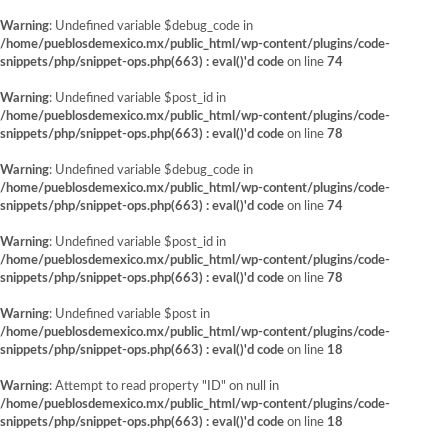
Warning
: Undefined variable $debug_code in
/home/pueblosdemexico.mx/public_html/wp-content/plugins/code-
snippets/php/snippet-ops.php(663) : eval()'d code
on line
74
Warning
: Undefined variable $post_id in
/home/pueblosdemexico.mx/public_html/wp-content/plugins/code-
snippets/php/snippet-ops.php(663) : eval()'d code
on line
78
Warning
: Undefined variable $debug_code in
/home/pueblosdemexico.mx/public_html/wp-content/plugins/code-
snippets/php/snippet-ops.php(663) : eval()'d code
on line
74
Warning
: Undefined variable $post_id in
/home/pueblosdemexico.mx/public_html/wp-content/plugins/code-
snippets/php/snippet-ops.php(663) : eval()'d code
on line
78
Warning
: Undefined variable $post in
/home/pueblosdemexico.mx/public_html/wp-content/plugins/code-
snippets/php/snippet-ops.php(663) : eval()'d code
on line
18
Warning
: Attempt to read property "ID" on null in
/home/pueblosdemexico.mx/public_html/wp-content/plugins/code-
snippets/php/snippet-ops.php(663) : eval()'d code
on line
18
Saltar