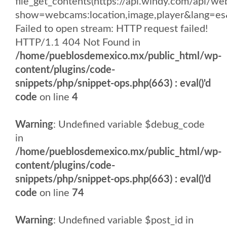
file_get_contents(https://api.windy.com/api
show=webcams:location,image,player&lang
Failed to open stream: HTTP request failed!
HTTP/1.1 404 Not Found in
/home/pueblosdemexico.mx/public_html/wp-
content/plugins/code-
snippets/php/snippet-ops.php(663) : eval()'d
code
on line
4
Warning
: Undefined variable $debug_code
in
/home/pueblosdemexico.mx/public_html/wp-
content/plugins/code-
snippets/php/snippet-ops.php(663) : eval()'d
code
on line
74
Warning
: Undefined variable $post_id in