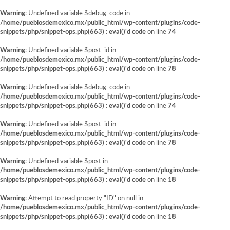
Warning
: Undefined variable $debug_code in
/home/pueblosdemexico.mx/public_html/wp-content/plugins/code-
snippets/php/snippet-ops.php(663) : eval()'d code
on line
74
Warning
: Undefined variable $post_id in
/home/pueblosdemexico.mx/public_html/wp-content/plugins/code-
snippets/php/snippet-ops.php(663) : eval()'d code
on line
78
Warning
: Undefined variable $debug_code in
/home/pueblosdemexico.mx/public_html/wp-content/plugins/code-
snippets/php/snippet-ops.php(663) : eval()'d code
on line
74
Warning
: Undefined variable $post_id in
/home/pueblosdemexico.mx/public_html/wp-content/plugins/code-
snippets/php/snippet-ops.php(663) : eval()'d code
on line
78
Warning
: Undefined variable $post in
/home/pueblosdemexico.mx/public_html/wp-content/plugins/code-
snippets/php/snippet-ops.php(663) : eval()'d code
on line
18
Warning
: Attempt to read property "ID" on null in
/home/pueblosdemexico.mx/public_html/wp-content/plugins/code-
snippets/php/snippet-ops.php(663) : eval()'d code
on line
18
Saltar