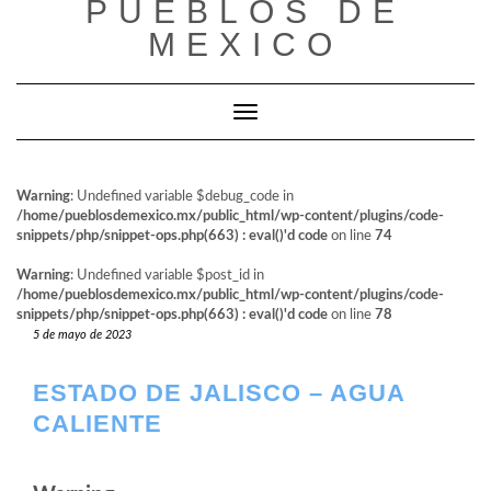
PUEBLOS DE
al
contenido
MEXICO
Cambiar modo de navegación
Warning
: Undefined variable $debug_code in
/home/pueblosdemexico.mx/public_html/wp-content/plugins/code-
snippets/php/snippet-ops.php(663) : eval()'d code
on line
74
Warning
: Undefined variable $post_id in
/home/pueblosdemexico.mx/public_html/wp-content/plugins/code-
snippets/php/snippet-ops.php(663) : eval()'d code
on line
78
5 de mayo de 2023
ESTADO DE JALISCO – AGUA
CALIENTE