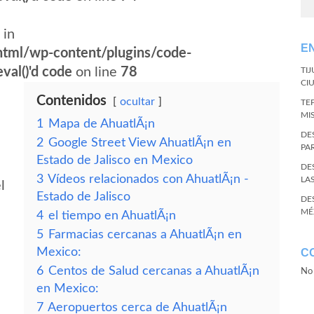
 in
E
tml/wp-content/plugins/code-
val()'d code
on line
78
TI
CI
Contenidos
ocultar
TE
MI
1
Mapa de AhuatlÃ¡n
DE
2
Google Street View AhuatlÃ¡n en
PA
Estado de Jalisco en Mexico
DE
3
Vídeos relacionados con AhuatlÃ¡n -
LA
l
Estado de Jalisco
DE
MÉ
4
el tiempo en AhuatlÃ¡n
5
Farmacias cercanas a AhuatlÃ¡n en
Mexico:
C
6
Centos de Salud cercanas a AhuatlÃ¡n
No 
en Mexico:
7
Aeropuertos cerca de AhuatlÃ¡n