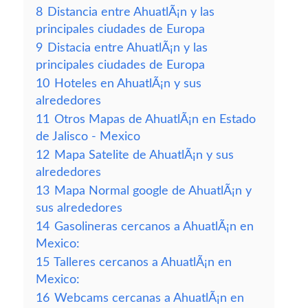
8
Distancia entre AhuatlÃ¡n y las
principales ciudades de Europa
9
Distacia entre AhuatlÃ¡n y las
principales ciudades de Europa
10
Hoteles en AhuatlÃ¡n y sus
alrededores
11
Otros Mapas de AhuatlÃ¡n en Estado
de Jalisco - Mexico
12
Mapa Satelite de AhuatlÃ¡n y sus
alrededores
13
Mapa Normal google de AhuatlÃ¡n y
sus alrededores
14
Gasolineras cercanos a AhuatlÃ¡n en
Mexico:
15
Talleres cercanos a AhuatlÃ¡n en
Mexico:
16
Webcams cercanas a AhuatlÃ¡n en