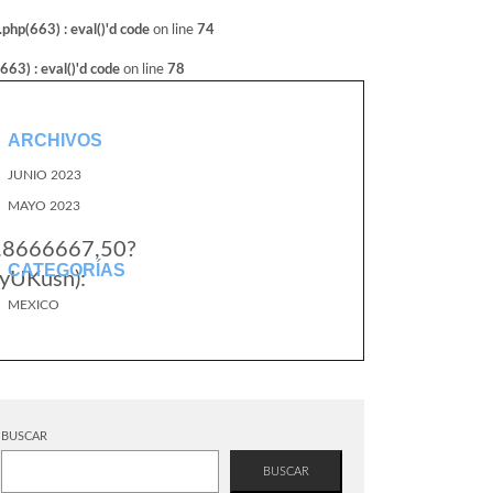
hp(663) : eval()'d code
on line
74
3) : eval()'d code
on line
78
ARCHIVOS
JUNIO 2023
MAYO 2023
2.8666667,50?
CATEGORÍAS
yUKusn):
MEXICO
BUSCAR
BUSCAR