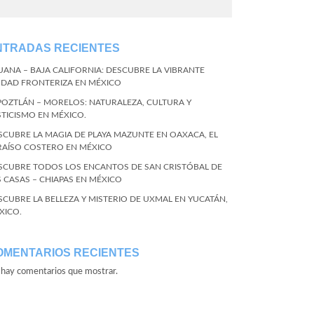
NTRADAS RECIENTES
JUANA – BAJA CALIFORNIA: DESCUBRE LA VIBRANTE
UDAD FRONTERIZA EN MÉXICO
POZTLÁN – MORELOS: NATURALEZA, CULTURA Y
STICISMO EN MÉXICO.
SCUBRE LA MAGIA DE PLAYA MAZUNTE EN OAXACA, EL
RAÍSO COSTERO EN MÉXICO
SCUBRE TODOS LOS ENCANTOS DE SAN CRISTÓBAL DE
S CASAS – CHIAPAS EN MÉXICO
SCUBRE LA BELLEZA Y MISTERIO DE UXMAL EN YUCATÁN,
XICO.
OMENTARIOS RECIENTES
hay comentarios que mostrar.