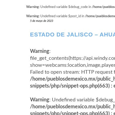
Warning
: Undefined variable $debug_code in
/home/pueblosd
Warning
: Undefined variable $post_id in
/home/pueblosdemexi
5 de mayo de 2023
ESTADO DE JALISCO – AHU
Warning
:
file_get_contents(https://api.wind
show=webcams:location,image,pla
Failed to open stream: HTTP request 
/home/pueblosdemexico.mx/public_h
snippets/php/snippet-ops.php(663) : e
Warning
: Undefined variable $debug_
/home/pueblosdemexico.mx/public_h
snippets/php/snippet-ops.php(663) : e