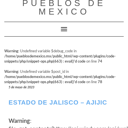
PUEBLOS DE
al
contenido
MEXICO
Cambiar modo de navegación
Warning
: Undefined variable $debug_code in
/home/pueblosdemexico.mx/public_html/wp-content/plugins/code-
snippets/php/snippet-ops.php(663) : eval()'d code
on line
74
Warning
: Undefined variable $post_id in
/home/pueblosdemexico.mx/public_html/wp-content/plugins/code-
snippets/php/snippet-ops.php(663) : eval()'d code
on line
78
5 de mayo de 2023
ESTADO DE JALISCO – AJIJIC
Warning
: