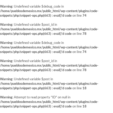
Warning
: Undefined variable $debug_code in
/home/pueblosdemexico.mx/public_html/wp-content/plugins/code-
snippets/php/snippet-ops.php(663) : eval()'d code
on line
74
Warning
: Undefined variable $post_id in
/home/pueblosdemexico.mx/public_html/wp-content/plugins/code-
snippets/php/snippet-ops.php(663) : eval()'d code
on line
78
Warning
: Undefined variable $debug_code in
/home/pueblosdemexico.mx/public_html/wp-content/plugins/code-
snippets/php/snippet-ops.php(663) : eval()'d code
on line
74
Warning
: Undefined variable $post_id in
/home/pueblosdemexico.mx/public_html/wp-content/plugins/code-
snippets/php/snippet-ops.php(663) : eval()'d code
on line
78
Warning
: Undefined variable $post in
/home/pueblosdemexico.mx/public_html/wp-content/plugins/code-
snippets/php/snippet-ops.php(663) : eval()'d code
on line
18
Warning
: Attempt to read property "ID" on null in
/home/pueblosdemexico.mx/public_html/wp-content/plugins/code-
snippets/php/snippet-ops.php(663) : eval()'d code
on line
18
Saltar