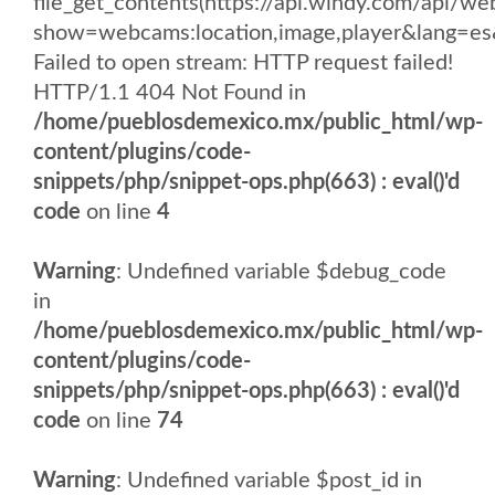
file_get_contents(https://api.windy.com/api/
show=webcams:location,image,player&lang
Failed to open stream: HTTP request failed!
HTTP/1.1 404 Not Found in
/home/pueblosdemexico.mx/public_html/wp-
content/plugins/code-
snippets/php/snippet-ops.php(663) : eval()'d
code
on line
4
Warning
: Undefined variable $debug_code
in
/home/pueblosdemexico.mx/public_html/wp-
content/plugins/code-
snippets/php/snippet-ops.php(663) : eval()'d
code
on line
74
Warning
: Undefined variable $post_id in