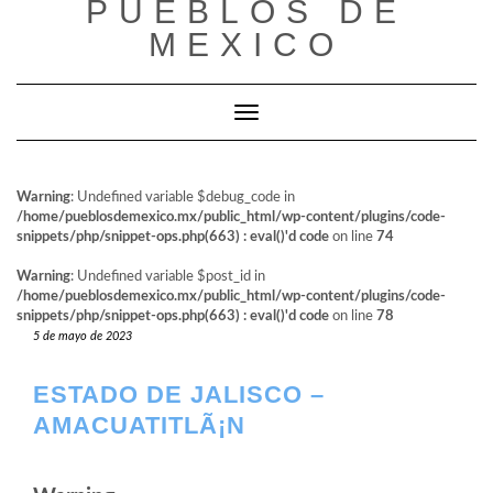
PUEBLOS DE
al
contenido
MEXICO
Cambiar modo de navegación
Warning
: Undefined variable $debug_code in
/home/pueblosdemexico.mx/public_html/wp-content/plugins/code-
snippets/php/snippet-ops.php(663) : eval()'d code
on line
74
Warning
: Undefined variable $post_id in
/home/pueblosdemexico.mx/public_html/wp-content/plugins/code-
snippets/php/snippet-ops.php(663) : eval()'d code
on line
78
5 de mayo de 2023
ESTADO DE JALISCO –
AMACUATITLÃ¡N