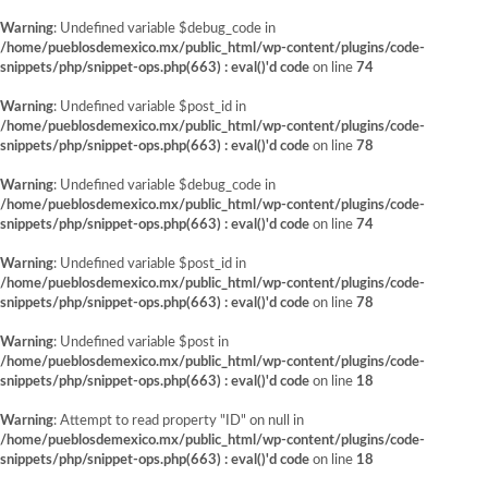
Warning
: Undefined variable $debug_code in
/home/pueblosdemexico.mx/public_html/wp-content/plugins/code-
snippets/php/snippet-ops.php(663) : eval()'d code
on line
74
Warning
: Undefined variable $post_id in
/home/pueblosdemexico.mx/public_html/wp-content/plugins/code-
snippets/php/snippet-ops.php(663) : eval()'d code
on line
78
Warning
: Undefined variable $debug_code in
/home/pueblosdemexico.mx/public_html/wp-content/plugins/code-
snippets/php/snippet-ops.php(663) : eval()'d code
on line
74
Warning
: Undefined variable $post_id in
/home/pueblosdemexico.mx/public_html/wp-content/plugins/code-
snippets/php/snippet-ops.php(663) : eval()'d code
on line
78
Warning
: Undefined variable $post in
/home/pueblosdemexico.mx/public_html/wp-content/plugins/code-
snippets/php/snippet-ops.php(663) : eval()'d code
on line
18
Warning
: Attempt to read property "ID" on null in
/home/pueblosdemexico.mx/public_html/wp-content/plugins/code-
snippets/php/snippet-ops.php(663) : eval()'d code
on line
18
Saltar