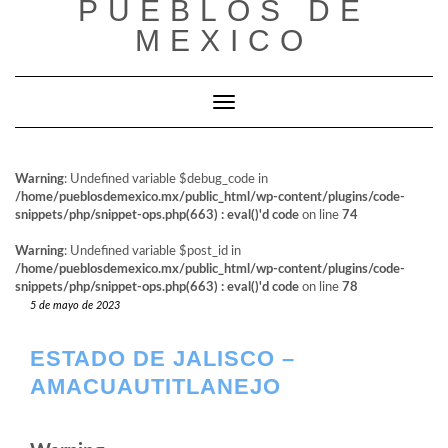
PUEBLOS DE
al
contenido
MEXICO
Cambiar modo de navegación
Warning
: Undefined variable $debug_code in
/home/pueblosdemexico.mx/public_html/wp-content/plugins/code-
snippets/php/snippet-ops.php(663) : eval()'d code
on line
74
Warning
: Undefined variable $post_id in
/home/pueblosdemexico.mx/public_html/wp-content/plugins/code-
snippets/php/snippet-ops.php(663) : eval()'d code
on line
78
5 de mayo de 2023
ESTADO DE JALISCO –
AMACUAUTITLANEJO