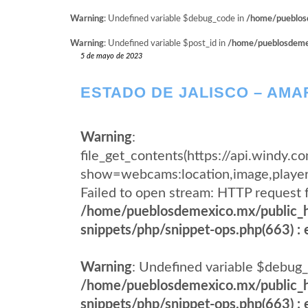
Warning
: Undefined variable $debug_code in
/home/pueblosd
Warning
: Undefined variable $post_id in
/home/pueblosdemexi
5 de mayo de 2023
ESTADO DE JALISCO – AMA
Warning
:
file_get_contents(https://api.wind
show=webcams:location,image,pla
Failed to open stream: HTTP request 
/home/pueblosdemexico.mx/public_h
snippets/php/snippet-ops.php(663) : e
Warning
: Undefined variable $debug_
/home/pueblosdemexico.mx/public_h
snippets/php/snippet-ops.php(663) : e