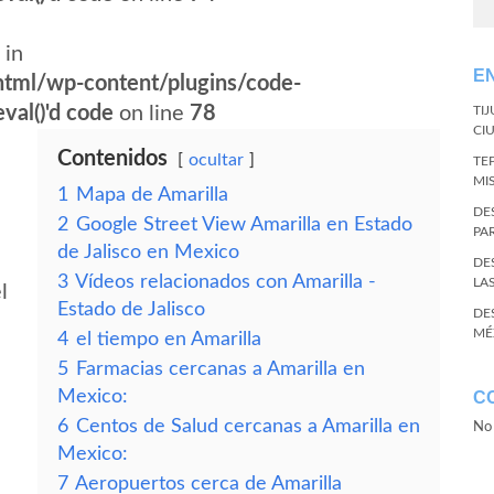
 in
E
tml/wp-content/plugins/code-
val()'d code
on line
78
TI
CI
Contenidos
ocultar
TE
MI
1
Mapa de Amarilla
DE
2
Google Street View Amarilla en Estado
PA
de Jalisco en Mexico
DE
3
Vídeos relacionados con Amarilla -
LA
l
Estado de Jalisco
DE
MÉ
4
el tiempo en Amarilla
5
Farmacias cercanas a Amarilla en
Mexico:
C
6
Centos de Salud cercanas a Amarilla en
No 
Mexico:
7
Aeropuertos cerca de Amarilla