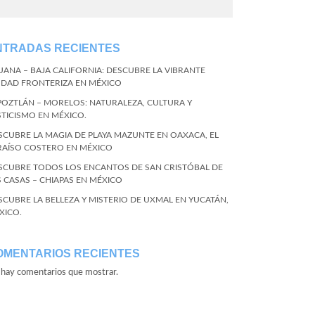
NTRADAS RECIENTES
JUANA – BAJA CALIFORNIA: DESCUBRE LA VIBRANTE
UDAD FRONTERIZA EN MÉXICO
POZTLÁN – MORELOS: NATURALEZA, CULTURA Y
STICISMO EN MÉXICO.
SCUBRE LA MAGIA DE PLAYA MAZUNTE EN OAXACA, EL
RAÍSO COSTERO EN MÉXICO
SCUBRE TODOS LOS ENCANTOS DE SAN CRISTÓBAL DE
S CASAS – CHIAPAS EN MÉXICO
SCUBRE LA BELLEZA Y MISTERIO DE UXMAL EN YUCATÁN,
XICO.
OMENTARIOS RECIENTES
hay comentarios que mostrar.