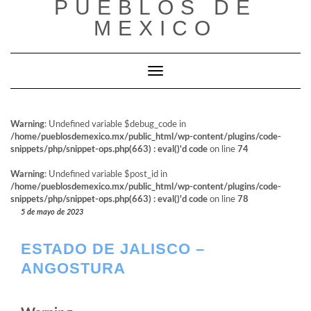
PUEBLOS DE
al
contenido
MEXICO
Cambiar modo de navegación
Warning
: Undefined variable $debug_code in
/home/pueblosdemexico.mx/public_html/wp-content/plugins/code-
snippets/php/snippet-ops.php(663) : eval()'d code
on line
74
Warning
: Undefined variable $post_id in
/home/pueblosdemexico.mx/public_html/wp-content/plugins/code-
snippets/php/snippet-ops.php(663) : eval()'d code
on line
78
5 de mayo de 2023
ESTADO DE JALISCO –
ANGOSTURA