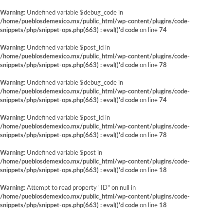
Warning
: Undefined variable $debug_code in
/home/pueblosdemexico.mx/public_html/wp-content/plugins/code-
snippets/php/snippet-ops.php(663) : eval()'d code
on line
74
Warning
: Undefined variable $post_id in
/home/pueblosdemexico.mx/public_html/wp-content/plugins/code-
snippets/php/snippet-ops.php(663) : eval()'d code
on line
78
Warning
: Undefined variable $debug_code in
/home/pueblosdemexico.mx/public_html/wp-content/plugins/code-
snippets/php/snippet-ops.php(663) : eval()'d code
on line
74
Warning
: Undefined variable $post_id in
/home/pueblosdemexico.mx/public_html/wp-content/plugins/code-
snippets/php/snippet-ops.php(663) : eval()'d code
on line
78
Warning
: Undefined variable $post in
/home/pueblosdemexico.mx/public_html/wp-content/plugins/code-
snippets/php/snippet-ops.php(663) : eval()'d code
on line
18
Warning
: Attempt to read property "ID" on null in
/home/pueblosdemexico.mx/public_html/wp-content/plugins/code-
snippets/php/snippet-ops.php(663) : eval()'d code
on line
18
Saltar