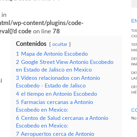
 in
E
tml/wp-content/plugins/code-
val()'d code
on line
78
TI
CI
Contenidos
ocultar
TE
MI
1
Mapa de Antonio Escobedo
DE
2
Google Street View Antonio Escobedo
PA
en Estado de Jalisco en Mexico
DE
3
Vídeos relacionados con Antonio
LA
l
Escobedo - Estado de Jalisco
DE
MÉ
4
el tiempo en Antonio Escobedo
5
Farmacias cercanas a Antonio
Escobedo en Mexico:
C
6
Centos de Salud cercanas a Antonio
No 
Escobedo en Mexico:
7
Aeropuertos cerca de Antonio