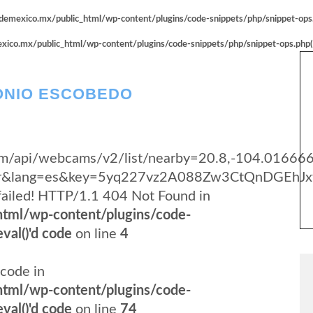
emexico.mx/public_html/wp-content/plugins/code-snippets/php/snippet-ops.p
co.mx/public_html/wp-content/plugins/code-snippets/php/snippet-ops.php(66
TONIO ESCOBEDO
.com/api/webcams/v2/list/nearby=20.8,-104.01666
yer&lang=es&key=5yq227vz2A088Zw3CtQnDGEhJx
failed! HTTP/1.1 404 Not Found in
tml/wp-content/plugins/code-
val()'d code
on line
4
code in
tml/wp-content/plugins/code-
val()'d code
on line
74