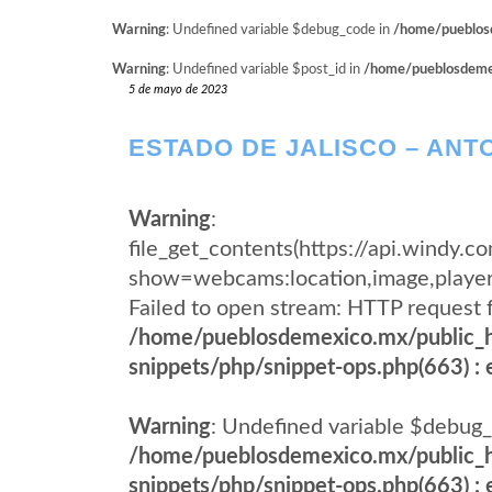
Warning
: Undefined variable $debug_code in
/home/pueblosd
Warning
: Undefined variable $post_id in
/home/pueblosdemexi
5 de mayo de 2023
ESTADO DE JALISCO – AN
Warning
:
file_get_contents(https://api.windy
show=webcams:location,image,pla
Failed to open stream: HTTP request 
/home/pueblosdemexico.mx/public_h
snippets/php/snippet-ops.php(663) : e
Warning
: Undefined variable $debug_
/home/pueblosdemexico.mx/public_h
snippets/php/snippet-ops.php(663) : e