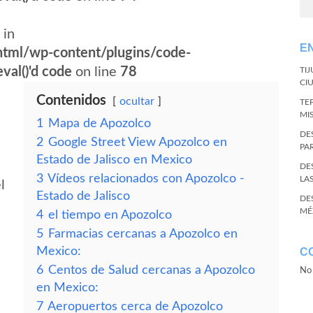
 in
E
tml/wp-content/plugins/code-
val()'d code
on line
78
TI
CI
Contenidos
ocultar
TE
MI
1
Mapa de Apozolco
DE
2
Google Street View Apozolco en
PA
Estado de Jalisco en Mexico
DE
3
Vídeos relacionados con Apozolco -
LA
l
Estado de Jalisco
DE
MÉ
4
el tiempo en Apozolco
5
Farmacias cercanas a Apozolco en
Mexico:
C
6
Centos de Salud cercanas a Apozolco
No 
en Mexico:
7
Aeropuertos cerca de Apozolco