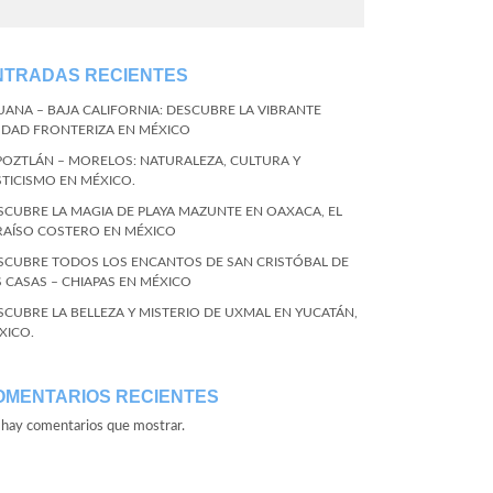
NTRADAS RECIENTES
JUANA – BAJA CALIFORNIA: DESCUBRE LA VIBRANTE
UDAD FRONTERIZA EN MÉXICO
POZTLÁN – MORELOS: NATURALEZA, CULTURA Y
STICISMO EN MÉXICO.
SCUBRE LA MAGIA DE PLAYA MAZUNTE EN OAXACA, EL
RAÍSO COSTERO EN MÉXICO
SCUBRE TODOS LOS ENCANTOS DE SAN CRISTÓBAL DE
S CASAS – CHIAPAS EN MÉXICO
SCUBRE LA BELLEZA Y MISTERIO DE UXMAL EN YUCATÁN,
XICO.
OMENTARIOS RECIENTES
hay comentarios que mostrar.