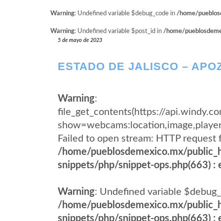
Warning
: Undefined variable $debug_code in
/home/pueblosd
Warning
: Undefined variable $post_id in
/home/pueblosdemexi
5 de mayo de 2023
ESTADO DE JALISCO – AP
Warning
:
file_get_contents(https://api.windy
show=webcams:location,image,pla
Failed to open stream: HTTP request 
/home/pueblosdemexico.mx/public_h
snippets/php/snippet-ops.php(663) : e
Warning
: Undefined variable $debug_
/home/pueblosdemexico.mx/public_h
snippets/php/snippet-ops.php(663) : e