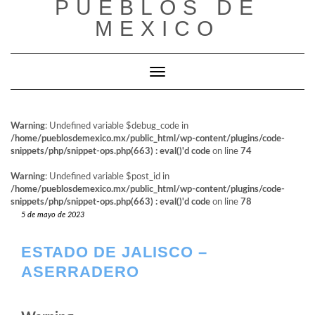
PUEBLOS DE
al
contenido
MEXICO
Cambiar modo de navegación
Warning
: Undefined variable $debug_code in
/home/pueblosdemexico.mx/public_html/wp-content/plugins/code-
snippets/php/snippet-ops.php(663) : eval()'d code
on line
74
Warning
: Undefined variable $post_id in
/home/pueblosdemexico.mx/public_html/wp-content/plugins/code-
snippets/php/snippet-ops.php(663) : eval()'d code
on line
78
5 de mayo de 2023
ESTADO DE JALISCO –
ASERRADERO