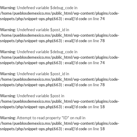
Warning
: Undefined variable $debug_code in
/home/pueblosdemexico.mx/public_html/wp-content/plugins/code-
snippets/php/snippet-ops.php(663) : eval()'d code
on line
74
Warning
: Undefined variable $post_id in
/home/pueblosdemexico.mx/public_html/wp-content/plugins/code-
snippets/php/snippet-ops.php(663) : eval()'d code
on line
78
Warning
: Undefined variable $debug_code in
/home/pueblosdemexico.mx/public_html/wp-content/plugins/code-
snippets/php/snippet-ops.php(663) : eval()'d code
on line
74
Warning
: Undefined variable $post_id in
/home/pueblosdemexico.mx/public_html/wp-content/plugins/code-
snippets/php/snippet-ops.php(663) : eval()'d code
on line
78
Warning
: Undefined variable $post in
/home/pueblosdemexico.mx/public_html/wp-content/plugins/code-
snippets/php/snippet-ops.php(663) : eval()'d code
on line
18
Warning
: Attempt to read property "ID" on null in
/home/pueblosdemexico.mx/public_html/wp-content/plugins/code-
snippets/php/snippet-ops.php(663) : eval()'d code
on line
18
Saltar