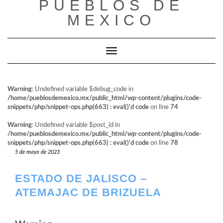
PUEBLOS DE
al
contenido
MEXICO
Cambiar modo de navegación
Warning
: Undefined variable $debug_code in
/home/pueblosdemexico.mx/public_html/wp-content/plugins/code-
snippets/php/snippet-ops.php(663) : eval()'d code
on line
74
Warning
: Undefined variable $post_id in
/home/pueblosdemexico.mx/public_html/wp-content/plugins/code-
snippets/php/snippet-ops.php(663) : eval()'d code
on line
78
5 de mayo de 2023
ESTADO DE JALISCO –
ATEMAJAC DE BRIZUELA