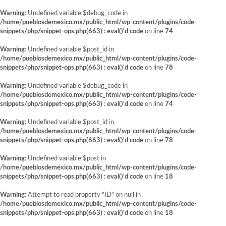
Warning
: Undefined variable $debug_code in
/home/pueblosdemexico.mx/public_html/wp-content/plugins/code-
snippets/php/snippet-ops.php(663) : eval()'d code
on line
74
Warning
: Undefined variable $post_id in
/home/pueblosdemexico.mx/public_html/wp-content/plugins/code-
snippets/php/snippet-ops.php(663) : eval()'d code
on line
78
Warning
: Undefined variable $debug_code in
/home/pueblosdemexico.mx/public_html/wp-content/plugins/code-
snippets/php/snippet-ops.php(663) : eval()'d code
on line
74
Warning
: Undefined variable $post_id in
/home/pueblosdemexico.mx/public_html/wp-content/plugins/code-
snippets/php/snippet-ops.php(663) : eval()'d code
on line
78
Warning
: Undefined variable $post in
/home/pueblosdemexico.mx/public_html/wp-content/plugins/code-
snippets/php/snippet-ops.php(663) : eval()'d code
on line
18
Warning
: Attempt to read property "ID" on null in
/home/pueblosdemexico.mx/public_html/wp-content/plugins/code-
snippets/php/snippet-ops.php(663) : eval()'d code
on line
18
Saltar