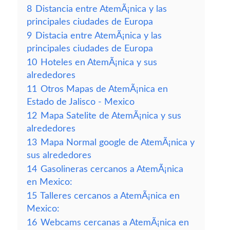
8
Distancia entre AtemÃ¡nica y las
principales ciudades de Europa
9
Distacia entre AtemÃ¡nica y las
principales ciudades de Europa
10
Hoteles en AtemÃ¡nica y sus
alrededores
11
Otros Mapas de AtemÃ¡nica en
Estado de Jalisco - Mexico
12
Mapa Satelite de AtemÃ¡nica y sus
alrededores
13
Mapa Normal google de AtemÃ¡nica y
sus alrededores
14
Gasolineras cercanos a AtemÃ¡nica
en Mexico:
15
Talleres cercanos a AtemÃ¡nica en
Mexico:
16
Webcams cercanas a AtemÃ¡nica en