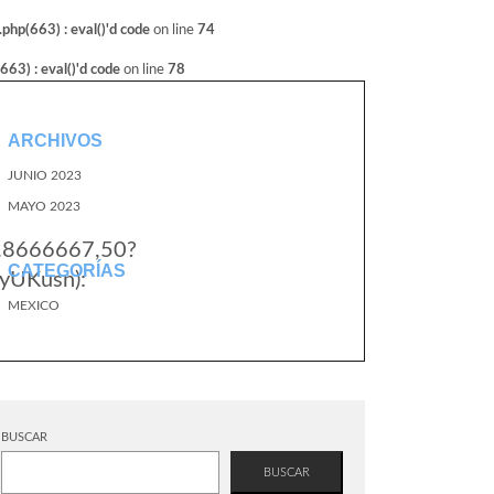
hp(663) : eval()'d code
on line
74
3) : eval()'d code
on line
78
ARCHIVOS
JUNIO 2023
MAYO 2023
3.8666667,50?
CATEGORÍAS
yUKusn):
MEXICO
BUSCAR
BUSCAR