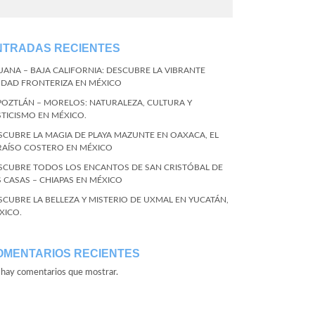
NTRADAS RECIENTES
JUANA – BAJA CALIFORNIA: DESCUBRE LA VIBRANTE
UDAD FRONTERIZA EN MÉXICO
POZTLÁN – MORELOS: NATURALEZA, CULTURA Y
STICISMO EN MÉXICO.
SCUBRE LA MAGIA DE PLAYA MAZUNTE EN OAXACA, EL
RAÍSO COSTERO EN MÉXICO
SCUBRE TODOS LOS ENCANTOS DE SAN CRISTÓBAL DE
S CASAS – CHIAPAS EN MÉXICO
SCUBRE LA BELLEZA Y MISTERIO DE UXMAL EN YUCATÁN,
XICO.
OMENTARIOS RECIENTES
hay comentarios que mostrar.