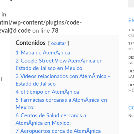
 in
E
tml/wp-content/plugins/code-
val()'d code
on line
78
TI
CI
Contenidos
ocultar
TE
MI
1
Mapa de AtemÃ¡nica
DE
2
Google Street View AtemÃ¡nica en
PA
Estado de Jalisco en Mexico
DE
3
Vídeos relacionados con AtemÃ¡nica -
LA
l
Estado de Jalisco
DE
MÉ
4
el tiempo en AtemÃ¡nica
5
Farmacias cercanas a AtemÃ¡nica en
Mexico:
C
6
Centos de Salud cercanas a
No 
AtemÃ¡nica en Mexico:
7
Aeropuertos cerca de AtemÃ¡nica