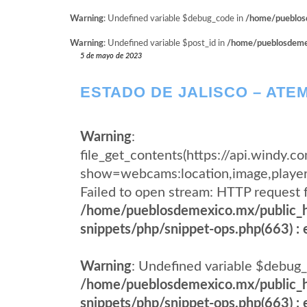
Warning
: Undefined variable $debug_code in
/home/pueblosd
Warning
: Undefined variable $post_id in
/home/pueblosdemexi
5 de mayo de 2023
ESTADO DE JALISCO – ATE
Warning
:
file_get_contents(https://api.wind
show=webcams:location,image,pla
Failed to open stream: HTTP request 
/home/pueblosdemexico.mx/public_h
snippets/php/snippet-ops.php(663) : e
Warning
: Undefined variable $debug_
/home/pueblosdemexico.mx/public_h
snippets/php/snippet-ops.php(663) : e