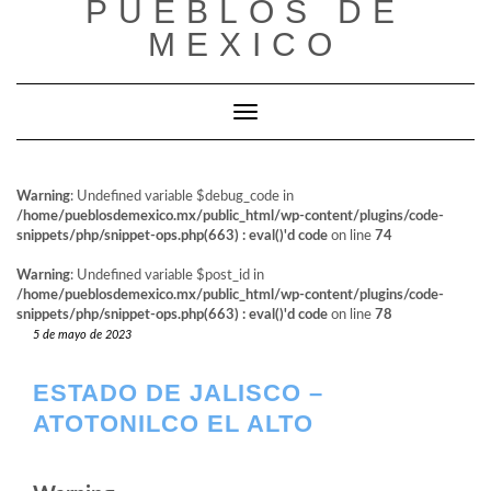
PUEBLOS DE
al
contenido
MEXICO
Cambiar modo de navegación
Warning
: Undefined variable $debug_code in
/home/pueblosdemexico.mx/public_html/wp-content/plugins/code-
snippets/php/snippet-ops.php(663) : eval()'d code
on line
74
Warning
: Undefined variable $post_id in
/home/pueblosdemexico.mx/public_html/wp-content/plugins/code-
snippets/php/snippet-ops.php(663) : eval()'d code
on line
78
5 de mayo de 2023
ESTADO DE JALISCO –
ATOTONILCO EL ALTO