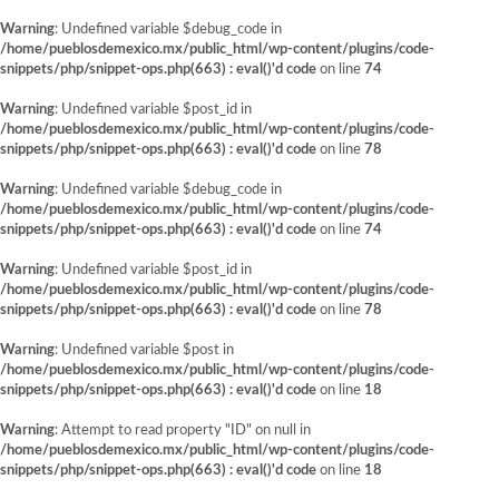
Warning
: Undefined variable $debug_code in
/home/pueblosdemexico.mx/public_html/wp-content/plugins/code-
snippets/php/snippet-ops.php(663) : eval()'d code
on line
74
Warning
: Undefined variable $post_id in
/home/pueblosdemexico.mx/public_html/wp-content/plugins/code-
snippets/php/snippet-ops.php(663) : eval()'d code
on line
78
Warning
: Undefined variable $debug_code in
/home/pueblosdemexico.mx/public_html/wp-content/plugins/code-
snippets/php/snippet-ops.php(663) : eval()'d code
on line
74
Warning
: Undefined variable $post_id in
/home/pueblosdemexico.mx/public_html/wp-content/plugins/code-
snippets/php/snippet-ops.php(663) : eval()'d code
on line
78
Warning
: Undefined variable $post in
/home/pueblosdemexico.mx/public_html/wp-content/plugins/code-
snippets/php/snippet-ops.php(663) : eval()'d code
on line
18
Warning
: Attempt to read property "ID" on null in
/home/pueblosdemexico.mx/public_html/wp-content/plugins/code-
snippets/php/snippet-ops.php(663) : eval()'d code
on line
18
Saltar