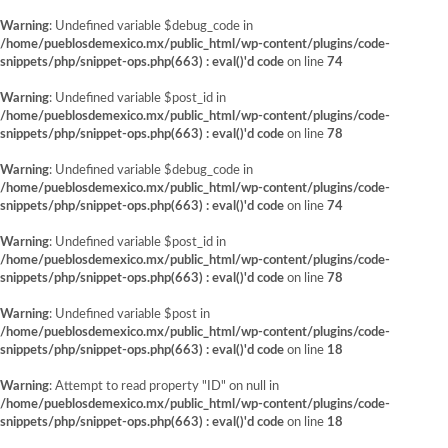
Warning
: Undefined variable $debug_code in
/home/pueblosdemexico.mx/public_html/wp-content/plugins/code-
snippets/php/snippet-ops.php(663) : eval()'d code
on line
74
Warning
: Undefined variable $post_id in
/home/pueblosdemexico.mx/public_html/wp-content/plugins/code-
snippets/php/snippet-ops.php(663) : eval()'d code
on line
78
Warning
: Undefined variable $debug_code in
/home/pueblosdemexico.mx/public_html/wp-content/plugins/code-
snippets/php/snippet-ops.php(663) : eval()'d code
on line
74
Warning
: Undefined variable $post_id in
/home/pueblosdemexico.mx/public_html/wp-content/plugins/code-
snippets/php/snippet-ops.php(663) : eval()'d code
on line
78
Warning
: Undefined variable $post in
/home/pueblosdemexico.mx/public_html/wp-content/plugins/code-
snippets/php/snippet-ops.php(663) : eval()'d code
on line
18
Warning
: Attempt to read property "ID" on null in
/home/pueblosdemexico.mx/public_html/wp-content/plugins/code-
snippets/php/snippet-ops.php(663) : eval()'d code
on line
18
Saltar