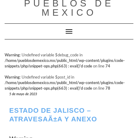
PUEBLOS DE
al
contenido
MEXICO
Cambiar modo de navegación
Warning
: Undefined variable $debug_code in
/home/pueblosdemexico.mx/public_html/wp-content/plugins/code-
snippets/php/snippet-ops.php(663) : eval()'d code
on line
74
Warning
: Undefined variable $post_id in
/home/pueblosdemexico.mx/public_html/wp-content/plugins/code-
snippets/php/snippet-ops.php(663) : eval()'d code
on line
78
5 de mayo de 2023
ESTADO DE JALISCO –
ATRAVESAÃ±A Y ANEXO