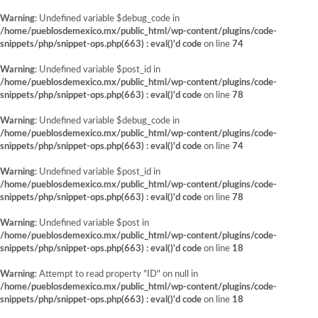
Warning
: Undefined variable $debug_code in
/home/pueblosdemexico.mx/public_html/wp-content/plugins/code-
snippets/php/snippet-ops.php(663) : eval()'d code
on line
74
Warning
: Undefined variable $post_id in
/home/pueblosdemexico.mx/public_html/wp-content/plugins/code-
snippets/php/snippet-ops.php(663) : eval()'d code
on line
78
Warning
: Undefined variable $debug_code in
/home/pueblosdemexico.mx/public_html/wp-content/plugins/code-
snippets/php/snippet-ops.php(663) : eval()'d code
on line
74
Warning
: Undefined variable $post_id in
/home/pueblosdemexico.mx/public_html/wp-content/plugins/code-
snippets/php/snippet-ops.php(663) : eval()'d code
on line
78
Warning
: Undefined variable $post in
/home/pueblosdemexico.mx/public_html/wp-content/plugins/code-
snippets/php/snippet-ops.php(663) : eval()'d code
on line
18
Warning
: Attempt to read property "ID" on null in
/home/pueblosdemexico.mx/public_html/wp-content/plugins/code-
snippets/php/snippet-ops.php(663) : eval()'d code
on line
18
Saltar