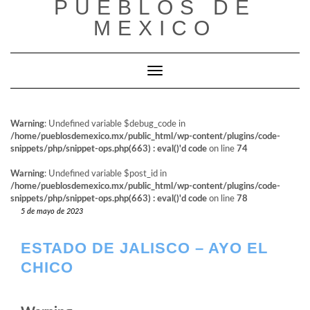
PUEBLOS DE
al
contenido
MEXICO
Cambiar modo de navegación
Warning
: Undefined variable $debug_code in
/home/pueblosdemexico.mx/public_html/wp-content/plugins/code-
snippets/php/snippet-ops.php(663) : eval()'d code
on line
74
Warning
: Undefined variable $post_id in
/home/pueblosdemexico.mx/public_html/wp-content/plugins/code-
snippets/php/snippet-ops.php(663) : eval()'d code
on line
78
5 de mayo de 2023
ESTADO DE JALISCO – AYO EL
CHICO