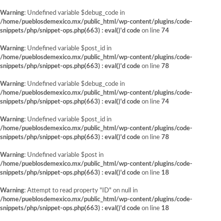
Warning
: Undefined variable $debug_code in
/home/pueblosdemexico.mx/public_html/wp-content/plugins/code-
snippets/php/snippet-ops.php(663) : eval()'d code
on line
74
Warning
: Undefined variable $post_id in
/home/pueblosdemexico.mx/public_html/wp-content/plugins/code-
snippets/php/snippet-ops.php(663) : eval()'d code
on line
78
Warning
: Undefined variable $debug_code in
/home/pueblosdemexico.mx/public_html/wp-content/plugins/code-
snippets/php/snippet-ops.php(663) : eval()'d code
on line
74
Warning
: Undefined variable $post_id in
/home/pueblosdemexico.mx/public_html/wp-content/plugins/code-
snippets/php/snippet-ops.php(663) : eval()'d code
on line
78
Warning
: Undefined variable $post in
/home/pueblosdemexico.mx/public_html/wp-content/plugins/code-
snippets/php/snippet-ops.php(663) : eval()'d code
on line
18
Warning
: Attempt to read property "ID" on null in
/home/pueblosdemexico.mx/public_html/wp-content/plugins/code-
snippets/php/snippet-ops.php(663) : eval()'d code
on line
18
Saltar