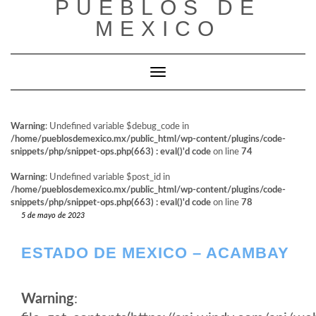
PUEBLOS DE
al
contenido
MEXICO
Cambiar modo de navegación
Warning
: Undefined variable $debug_code in
/home/pueblosdemexico.mx/public_html/wp-content/plugins/code-
snippets/php/snippet-ops.php(663) : eval()'d code
on line
74
Warning
: Undefined variable $post_id in
/home/pueblosdemexico.mx/public_html/wp-content/plugins/code-
snippets/php/snippet-ops.php(663) : eval()'d code
on line
78
5 de mayo de 2023
ESTADO DE MEXICO – ACAMBAY
Warning
: