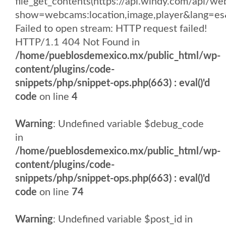
file_get_contents(https://api.windy.com/api
show=webcams:location,image,player&lang
Failed to open stream: HTTP request failed!
HTTP/1.1 404 Not Found in
/home/pueblosdemexico.mx/public_html/wp-
content/plugins/code-
snippets/php/snippet-ops.php(663) : eval()'d
code
on line
4
Warning
: Undefined variable $debug_code
in
/home/pueblosdemexico.mx/public_html/wp-
content/plugins/code-
snippets/php/snippet-ops.php(663) : eval()'d
code
on line
74
Warning
: Undefined variable $post_id in