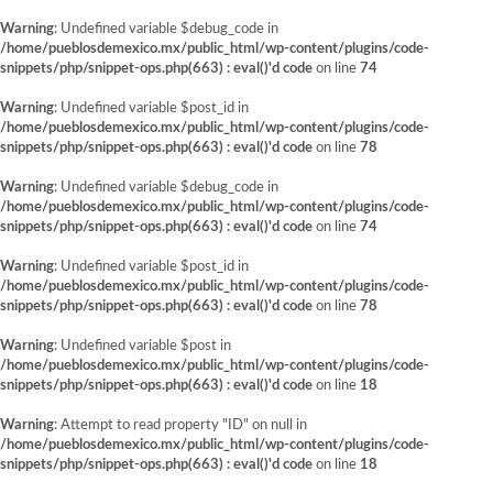
Warning
: Undefined variable $debug_code in
/home/pueblosdemexico.mx/public_html/wp-content/plugins/code-
snippets/php/snippet-ops.php(663) : eval()'d code
on line
74
Warning
: Undefined variable $post_id in
/home/pueblosdemexico.mx/public_html/wp-content/plugins/code-
snippets/php/snippet-ops.php(663) : eval()'d code
on line
78
Warning
: Undefined variable $debug_code in
/home/pueblosdemexico.mx/public_html/wp-content/plugins/code-
snippets/php/snippet-ops.php(663) : eval()'d code
on line
74
Warning
: Undefined variable $post_id in
/home/pueblosdemexico.mx/public_html/wp-content/plugins/code-
snippets/php/snippet-ops.php(663) : eval()'d code
on line
78
Warning
: Undefined variable $post in
/home/pueblosdemexico.mx/public_html/wp-content/plugins/code-
snippets/php/snippet-ops.php(663) : eval()'d code
on line
18
Warning
: Attempt to read property "ID" on null in
/home/pueblosdemexico.mx/public_html/wp-content/plugins/code-
snippets/php/snippet-ops.php(663) : eval()'d code
on line
18
Saltar