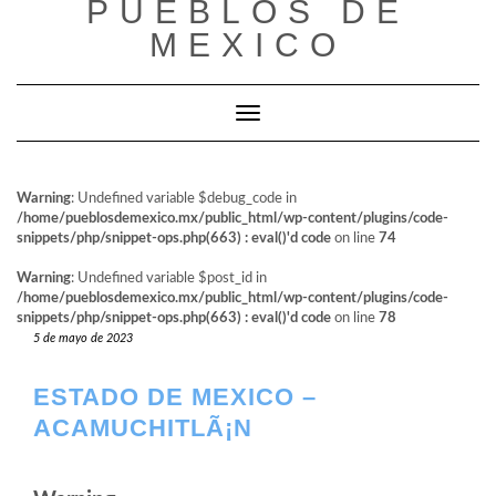
PUEBLOS DE
al
contenido
MEXICO
Cambiar modo de navegación
Warning
: Undefined variable $debug_code in
/home/pueblosdemexico.mx/public_html/wp-content/plugins/code-
snippets/php/snippet-ops.php(663) : eval()'d code
on line
74
Warning
: Undefined variable $post_id in
/home/pueblosdemexico.mx/public_html/wp-content/plugins/code-
snippets/php/snippet-ops.php(663) : eval()'d code
on line
78
5 de mayo de 2023
ESTADO DE MEXICO –
ACAMUCHITLÃ¡N