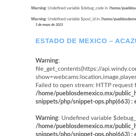
Warning
: Undefined variable $debug_code in
/home/pueblosd
Warning
: Undefined variable $post_id in
/home/pueblosdemexi
5 de mayo de 2023
ESTADO DE MEXICO – ACAZ
Warning
:
file_get_contents(https://api.windy
show=webcams:location,image,pla
Failed to open stream: HTTP request 
/home/pueblosdemexico.mx/public_h
snippets/php/snippet-ops.php(663) : e
Warning
: Undefined variable $debug_
/home/pueblosdemexico.mx/public_h
snippets/php/snippet-ops.php(663) : e