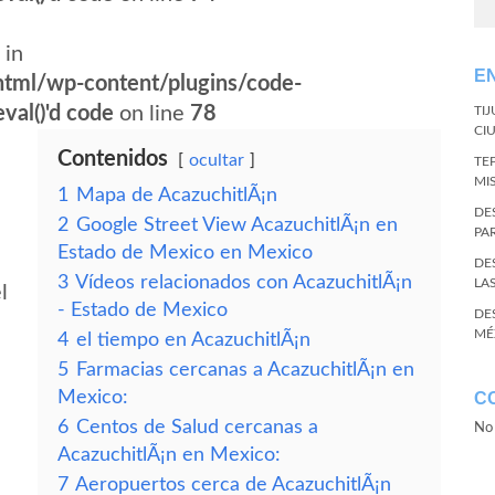
 in
E
tml/wp-content/plugins/code-
val()'d code
on line
78
TI
CI
Contenidos
ocultar
TE
MI
1
Mapa de AcazuchitlÃ¡n
DE
2
Google Street View AcazuchitlÃ¡n en
PA
Estado de Mexico en Mexico
DE
3
Vídeos relacionados con AcazuchitlÃ¡n
LA
l
- Estado de Mexico
DE
MÉ
4
el tiempo en AcazuchitlÃ¡n
5
Farmacias cercanas a AcazuchitlÃ¡n en
Mexico:
C
6
Centos de Salud cercanas a
No 
AcazuchitlÃ¡n en Mexico:
7
Aeropuertos cerca de AcazuchitlÃ¡n