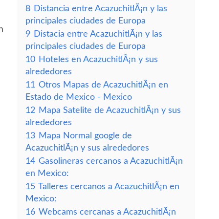
8
Distancia entre AcazuchitlÃ¡n y las
principales ciudades de Europa
n
9
Distacia entre AcazuchitlÃ¡n y las
principales ciudades de Europa
10
Hoteles en AcazuchitlÃ¡n y sus
alrededores
11
Otros Mapas de AcazuchitlÃ¡n en
Estado de Mexico - Mexico
12
Mapa Satelite de AcazuchitlÃ¡n y sus
alrededores
13
Mapa Normal google de
AcazuchitlÃ¡n y sus alrededores
14
Gasolineras cercanos a AcazuchitlÃ¡n
en Mexico:
15
Talleres cercanos a AcazuchitlÃ¡n en
Mexico:
16
Webcams cercanas a AcazuchitlÃ¡n