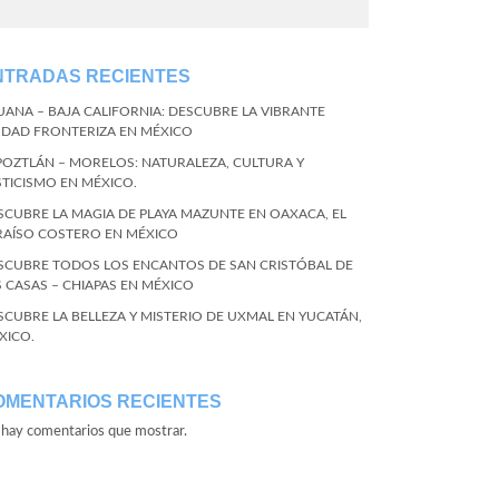
NTRADAS RECIENTES
JUANA – BAJA CALIFORNIA: DESCUBRE LA VIBRANTE
UDAD FRONTERIZA EN MÉXICO
POZTLÁN – MORELOS: NATURALEZA, CULTURA Y
STICISMO EN MÉXICO.
SCUBRE LA MAGIA DE PLAYA MAZUNTE EN OAXACA, EL
RAÍSO COSTERO EN MÉXICO
SCUBRE TODOS LOS ENCANTOS DE SAN CRISTÓBAL DE
S CASAS – CHIAPAS EN MÉXICO
SCUBRE LA BELLEZA Y MISTERIO DE UXMAL EN YUCATÁN,
XICO.
OMENTARIOS RECIENTES
hay comentarios que mostrar.