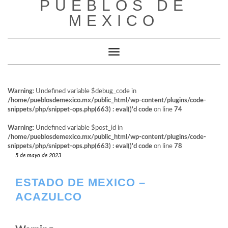
PUEBLOS DE
al
contenido
MEXICO
Cambiar modo de navegación
Warning
: Undefined variable $debug_code in
/home/pueblosdemexico.mx/public_html/wp-content/plugins/code-
snippets/php/snippet-ops.php(663) : eval()'d code
on line
74
Warning
: Undefined variable $post_id in
/home/pueblosdemexico.mx/public_html/wp-content/plugins/code-
snippets/php/snippet-ops.php(663) : eval()'d code
on line
78
5 de mayo de 2023
ESTADO DE MEXICO –
ACAZULCO