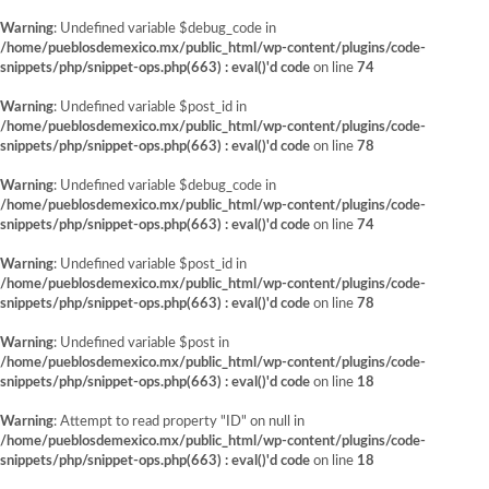
Warning
: Undefined variable $debug_code in
/home/pueblosdemexico.mx/public_html/wp-content/plugins/code-
snippets/php/snippet-ops.php(663) : eval()'d code
on line
74
Warning
: Undefined variable $post_id in
/home/pueblosdemexico.mx/public_html/wp-content/plugins/code-
snippets/php/snippet-ops.php(663) : eval()'d code
on line
78
Warning
: Undefined variable $debug_code in
/home/pueblosdemexico.mx/public_html/wp-content/plugins/code-
snippets/php/snippet-ops.php(663) : eval()'d code
on line
74
Warning
: Undefined variable $post_id in
/home/pueblosdemexico.mx/public_html/wp-content/plugins/code-
snippets/php/snippet-ops.php(663) : eval()'d code
on line
78
Warning
: Undefined variable $post in
/home/pueblosdemexico.mx/public_html/wp-content/plugins/code-
snippets/php/snippet-ops.php(663) : eval()'d code
on line
18
Warning
: Attempt to read property "ID" on null in
/home/pueblosdemexico.mx/public_html/wp-content/plugins/code-
snippets/php/snippet-ops.php(663) : eval()'d code
on line
18
Saltar