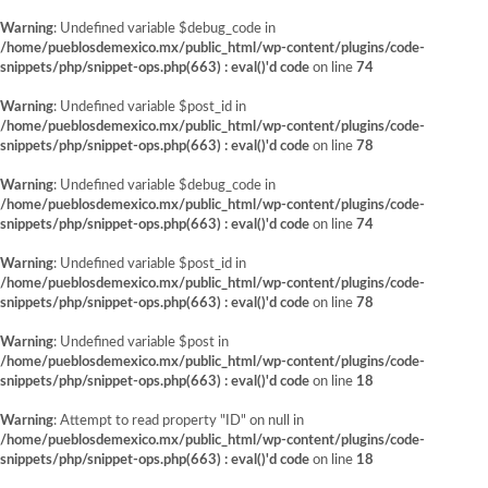
Warning
: Undefined variable $debug_code in
/home/pueblosdemexico.mx/public_html/wp-content/plugins/code-
snippets/php/snippet-ops.php(663) : eval()'d code
on line
74
Warning
: Undefined variable $post_id in
/home/pueblosdemexico.mx/public_html/wp-content/plugins/code-
snippets/php/snippet-ops.php(663) : eval()'d code
on line
78
Warning
: Undefined variable $debug_code in
/home/pueblosdemexico.mx/public_html/wp-content/plugins/code-
snippets/php/snippet-ops.php(663) : eval()'d code
on line
74
Warning
: Undefined variable $post_id in
/home/pueblosdemexico.mx/public_html/wp-content/plugins/code-
snippets/php/snippet-ops.php(663) : eval()'d code
on line
78
Warning
: Undefined variable $post in
/home/pueblosdemexico.mx/public_html/wp-content/plugins/code-
snippets/php/snippet-ops.php(663) : eval()'d code
on line
18
Warning
: Attempt to read property "ID" on null in
/home/pueblosdemexico.mx/public_html/wp-content/plugins/code-
snippets/php/snippet-ops.php(663) : eval()'d code
on line
18
Saltar