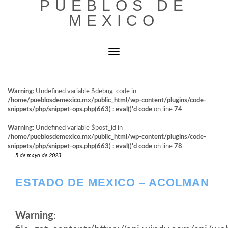
PUEBLOS DE
al
contenido
MEXICO
Cambiar modo de navegación
Warning
: Undefined variable $debug_code in
/home/pueblosdemexico.mx/public_html/wp-content/plugins/code-
snippets/php/snippet-ops.php(663) : eval()'d code
on line
74
Warning
: Undefined variable $post_id in
/home/pueblosdemexico.mx/public_html/wp-content/plugins/code-
snippets/php/snippet-ops.php(663) : eval()'d code
on line
78
5 de mayo de 2023
ESTADO DE MEXICO – ACOLMAN
Warning
: