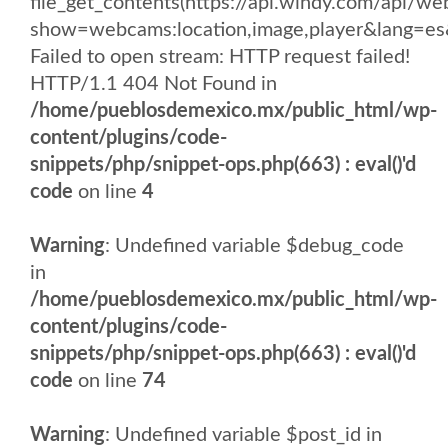
file_get_contents(https://api.windy.com/api
show=webcams:location,image,player&lang
Failed to open stream: HTTP request failed!
HTTP/1.1 404 Not Found in
/home/pueblosdemexico.mx/public_html/wp-
content/plugins/code-
snippets/php/snippet-ops.php(663) : eval()'d
code
on line
4
Warning
: Undefined variable $debug_code
in
/home/pueblosdemexico.mx/public_html/wp-
content/plugins/code-
snippets/php/snippet-ops.php(663) : eval()'d
code
on line
74
Warning
: Undefined variable $post_id in