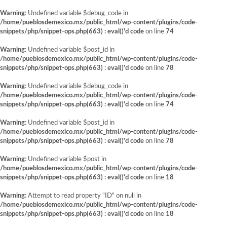
Warning
: Undefined variable $debug_code in
/home/pueblosdemexico.mx/public_html/wp-content/plugins/code-
snippets/php/snippet-ops.php(663) : eval()'d code
on line
74
Warning
: Undefined variable $post_id in
/home/pueblosdemexico.mx/public_html/wp-content/plugins/code-
snippets/php/snippet-ops.php(663) : eval()'d code
on line
78
Warning
: Undefined variable $debug_code in
/home/pueblosdemexico.mx/public_html/wp-content/plugins/code-
snippets/php/snippet-ops.php(663) : eval()'d code
on line
74
Warning
: Undefined variable $post_id in
/home/pueblosdemexico.mx/public_html/wp-content/plugins/code-
snippets/php/snippet-ops.php(663) : eval()'d code
on line
78
Warning
: Undefined variable $post in
/home/pueblosdemexico.mx/public_html/wp-content/plugins/code-
snippets/php/snippet-ops.php(663) : eval()'d code
on line
18
Warning
: Attempt to read property "ID" on null in
/home/pueblosdemexico.mx/public_html/wp-content/plugins/code-
snippets/php/snippet-ops.php(663) : eval()'d code
on line
18
Saltar