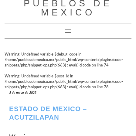
PUEBLOS DE
al
contenido
MEXICO
Cambiar modo de navegación
Warning
: Undefined variable $debug_code in
/home/pueblosdemexico.mx/public_html/wp-content/plugins/code-
snippets/php/snippet-ops.php(663) : eval()'d code
on line
74
Warning
: Undefined variable $post_id in
/home/pueblosdemexico.mx/public_html/wp-content/plugins/code-
snippets/php/snippet-ops.php(663) : eval()'d code
on line
78
5 de mayo de 2023
ESTADO DE MEXICO –
ACUTZILAPAN