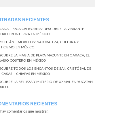
NTRADAS RECIENTES
JUANA – BAJA CALIFORNIA: DESCUBRE LA VIBRANTE
UDAD FRONTERIZA EN MÉXICO
POZTLÁN – MORELOS: NATURALEZA, CULTURA Y
STICISMO EN MÉXICO.
SCUBRE LA MAGIA DE PLAYA MAZUNTE EN OAXACA, EL
RAÍSO COSTERO EN MÉXICO
SCUBRE TODOS LOS ENCANTOS DE SAN CRISTÓBAL DE
S CASAS – CHIAPAS EN MÉXICO
SCUBRE LA BELLEZA Y MISTERIO DE UXMAL EN YUCATÁN,
XICO.
OMENTARIOS RECIENTES
hay comentarios que mostrar.