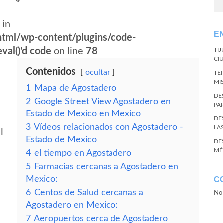
 in
E
tml/wp-content/plugins/code-
val()'d code
on line
78
TI
CI
Contenidos
ocultar
TE
MI
1
Mapa de Agostadero
DE
2
Google Street View Agostadero en
PA
Estado de Mexico en Mexico
DE
3
Vídeos relacionados con Agostadero -
LA
l
Estado de Mexico
DE
MÉ
4
el tiempo en Agostadero
5
Farmacias cercanas a Agostadero en
Mexico:
C
6
Centos de Salud cercanas a
No 
Agostadero en Mexico:
7
Aeropuertos cerca de Agostadero