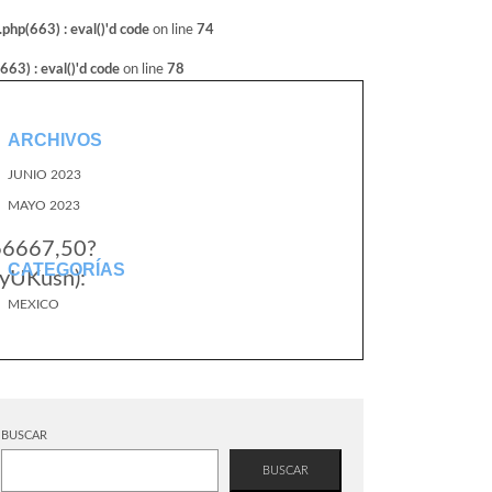
hp(663) : eval()'d code
on line
74
3) : eval()'d code
on line
78
ARCHIVOS
JUNIO 2023
MAYO 2023
166667,50?
CATEGORÍAS
yUKusn):
MEXICO
BUSCAR
BUSCAR