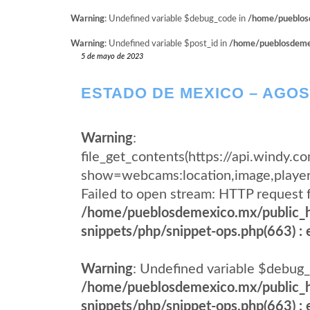
Warning
: Undefined variable $debug_code in
/home/pueblosd
Warning
: Undefined variable $post_id in
/home/pueblosdemexi
5 de mayo de 2023
ESTADO DE MEXICO – AGO
Warning
:
file_get_contents(https://api.wind
show=webcams:location,image,pla
Failed to open stream: HTTP request 
/home/pueblosdemexico.mx/public_h
snippets/php/snippet-ops.php(663) : e
Warning
: Undefined variable $debug_
/home/pueblosdemexico.mx/public_h
snippets/php/snippet-ops.php(663) : e